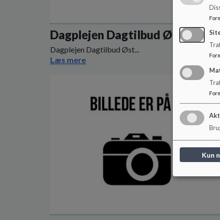
Dis
For
Dagplejen Dagtilbud Øst
Sit
Traf
Dagplejen Dagtilbud Øst...
For
Læs mere
Ma
Tra
For
Akt
Brug
Kun 