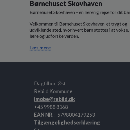
Børnehuset Skovhaven
Børnehuset Skovhaven – en lærerig rejse for dit ba
Velkommen til Børnehuset Skovhaven, et trygt og
udviklende sted, hvor hvert barn støttes i at vokse,
lære og udforske verden.
Læs mere
Dagtilbud Øst
Rebild Kommune
imobe@rebild.dk
+45 9988 8168
EAN NR.
5798004179253
Tilgængelighedserklæring