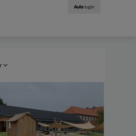
login
r