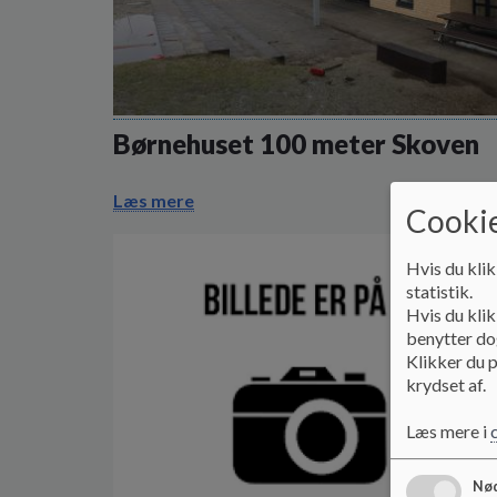
Børnehuset 100 meter Skoven
Læs mere
Cookie
Hvis du klik
statistik.
Hvis du klik
benytter dog
Klikker du p
krydset af.
Læs mere i
Nød