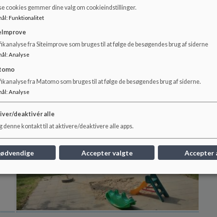
se cookies gemmer dine valg om cookieindstillinger.
mål
:
Funktionalitet
Børnehuset Skovtrolden
Bø
eImprove
ikanalyse fra Siteimprove som bruges til at følge de besøgendes brug af siderne
Børnehuset Skovtrolden er...
Børn
mål
:
Analyse
Læs mere
Læs
tomo
fikanalyse fra Matomo som bruges til at følge de besøgendes brug af siderne.
mål
:
Analyse
iver/deaktivér alle
 denne kontakt til at aktivere/deaktivere alle apps.
nødvendige
Accepter valgte
Accepter 