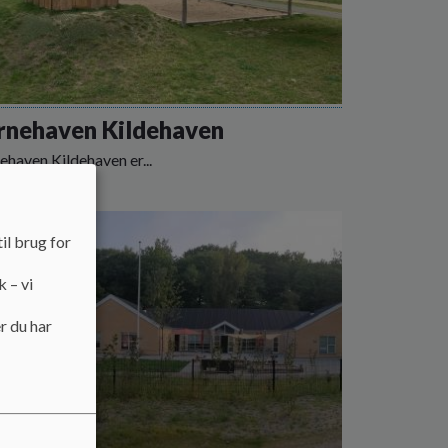
rnehaven Kildehaven
ehaven Kildehaven er...
 mere
il brug for
k – vi
r du har