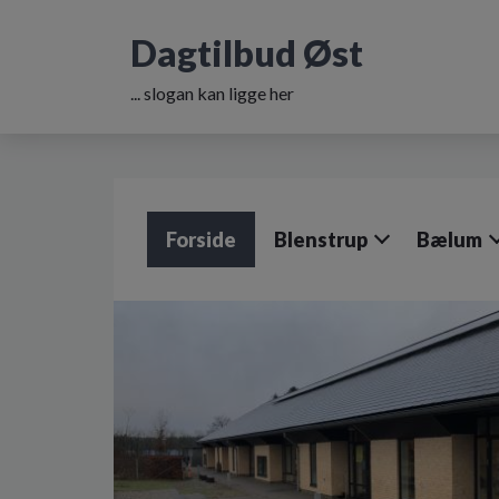
G
å
Dagtilbud Øst
t
i
... slogan kan ligge her
l
h
o
v
e
d
Forside
Blenstrup
Bælum
i
n
d
h
o
l
d
e
t