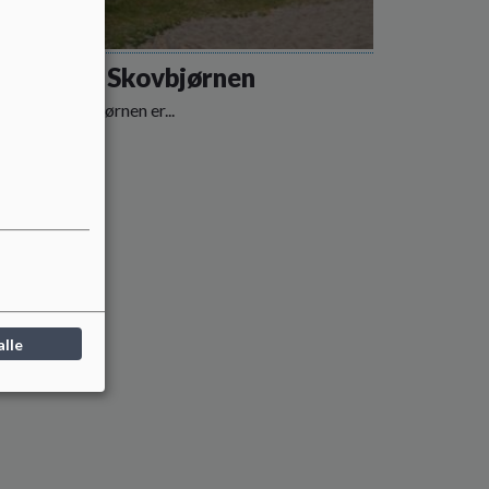
rnehuset Skovbjørnen
ehuset Skovbjørnen er...
 mere
alle