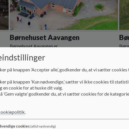
Børnehuset Aavangen
Bø
Børnehuset Aavangen er...
Børn
Læs mere
Læs
indstillinger
ker på knappen ’Accepter alle’, godkender du, at vi sætter cookies t
ker på knappen ’Kun nødvendige,’ sætter vi ikke cookies til statisti
 en cookie for at huske dit valg.
å ’Gem valgte’ godkender du, at vi sætter cookies for de kategorie
cookiepolitik
.
vendige cookies
(altid nødvendig)